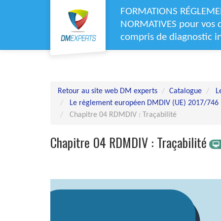
Aller au menu principal
Aller au contenu principal
Personnaliser l'interface
FORMATIONS RÉGLEMEN
NORMATIVES pour vos di
compris de diagnostic in
Retour au site web DM experts
Catalogue
L
Le règlement européen DMDIV (UE) 2017/746 (
Chapitre 04 RDMDIV : Traçabilité
Chapitre 04 RDMDIV : Traçabilité