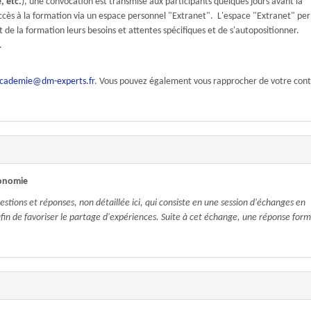
, etc.
), une convocation est transmise aux participants quelques jours avant la
accès à la formation via un espace personnel "Extranet". L'espace "Extranet" pe
 la formation leurs besoins et attentes spécifiques et de s'autopositionner.
.
cademie@dm-experts.fr
. Vous pouvez également vous rapprocher de votre con
onomie
tions et réponses, non détaillée ici, qui consiste en une session d'échanges en
fin de favoriser le partage d'expériences. Suite à cet échange, une réponse form