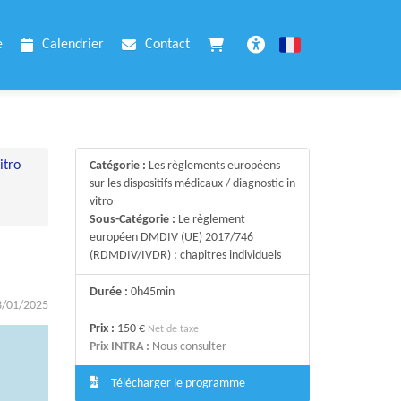
e
Calendrier
Contact
Français
Accessibilité
itro
Catégorie :
Les règlements européens
sur les dispositifs médicaux / diagnostic in
vitro
Sous-Catégorie :
Le règlement
européen DMDIV (UE) 2017/746
(RDMDIV/IVDR) : chapitres individuels
Durée :
0h45min
3/01/2025
Prix :
150 €
Net de taxe
Prix INTRA :
Nous consulter
Télécharger le programme