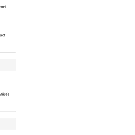
rmet
tact
alisée