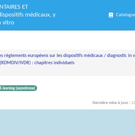
TAIRES ET
spositifs médicaux, y
Catalogu
 vitro
es règlements européens sur les dispositifs médicaux / diagnostic in v
RDMDIV/IVDR) : chapitres individuels
E-learning (asynchrone)
Dernière mise à jour :
2