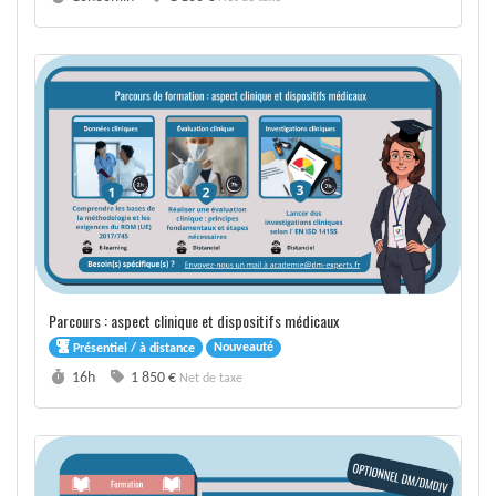
Parcours : aspect clinique et dispositifs médicaux
Nouveauté
Présentiel / à distance
Durée :
Prix :
16h
1 850 €
Net de taxe