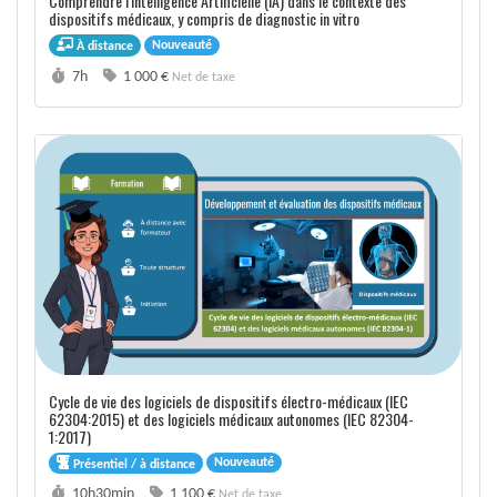
Comprendre l'Intelligence Artificielle (IA) dans le contexte des
dispositifs médicaux, y compris de diagnostic in vitro
Nouveauté
À distance
Durée :
Prix :
7h
1 000 €
Net de taxe
Cycle de vie des logiciels de dispositifs électro-médicaux (IEC
62304:2015) et des logiciels médicaux autonomes (IEC 82304-
1:2017)
Nouveauté
Présentiel / à distance
Durée :
Prix :
10h30min
1 100 €
Net de taxe