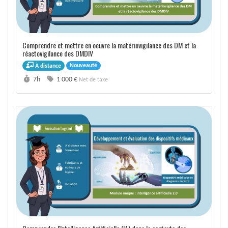
Comprendre et mettre en oeuvre la matériovigilance des DM et la
réactovigilance des DMDIV
Nouveauté
À distance
Durée :
Prix :
7h
1 000 €
Net de taxe