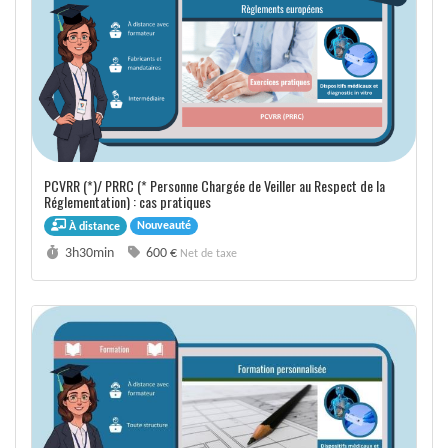
PCVRR (*)/ PRRC (* Personne Chargée de Veiller au Respect de la
Réglementation) : cas pratiques
Nouveauté
À distance
Durée :
Prix :
3h30min
600 €
Net de taxe